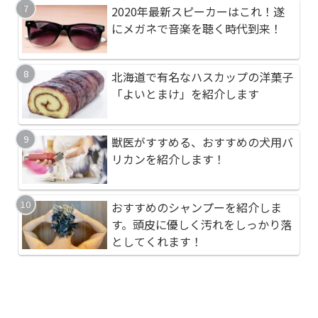
2020年最新スピーカーはこれ！遂
高品質イヤホンを使い
健康に良いおすすめの
にメガネで音楽を聴く時代到来！
立つアダプタを紹介し
とは？【バルサミコ酢
北海道で有名なハスカップの洋菓子
愛犬のブラッシングで
オリンピックサーフィ
「よいとまけ」を紹介します
のブラシを紹介します
郡一宮町）のサーフ系
える満喫券（ふるさと
獣医がすすめる、おすすめの犬用バ
健康に良いおすすめの
おすすめの懐中電灯、An
リカンを紹介します！
とは？【バルサミコ酢
フラッシュライトを紹
スパ最高級
おすすめのシャンプーを紹介しま
おすすめのふるさと納
おすすめの高級紅茶(
す。頭皮に優しく汚れをしっかり落
生郡一宮町「COFF Ichi
ル：TWG)を紹介しま
としてくれます！
泊券メゾネットスイー
識が変わります！