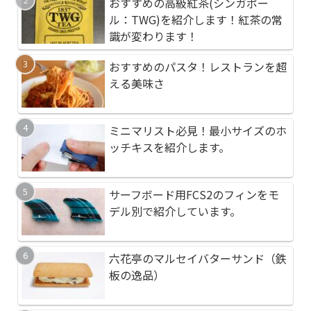
おすすめの高級紅茶(シンガポー
おすすめの両面テープ
ポータブル電気毛布が
ル：TWG)を紹介します！紅茶の常
材）別に紹介します！
ＳＢ電源でどこでも自
識が変わります！
おすすめのパスタ！レストランを超
おすすめの懐中電灯、An
もっともコスパが高い
える美味さ
フラッシュライトを紹
ズを紹介します！毎年
スパ最高級
う！
ミニマリスト必見！最小サイズのホ
サーフボード用FCS2
皮膚に優しいおすすめ
ッチキスを紹介します。
デル別で紹介していま
プー、７年間使用した
ーします
サーフボード用FCS2のフィンをモ
おすすめのシャンプー
おすすめの超音波歯ブ
デル別で紹介しています。
す。頭皮に優しく汚れ
ソニック」やさしく丁
としてくれます！
六花亭のマルセイバターサンド（鉄
おすすめの天然水【コ
コスパ最強！高品質で
板の逸品）
ネラルウォーターとの
フードを紹介します