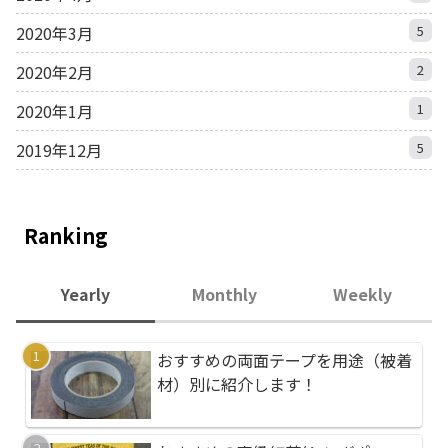
2020年3月
5
2020年2月
2
2020年1月
1
2019年12月
5
Ranking
Yearly
Monthly
Weekly
おすすめの両面テープを用途（被着
おすすめのパスタ！レ
おすすめのサーフボー
材）別に紹介します！
える美味さ
３選！種類によってグ
全然違います！