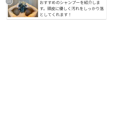
おすすめのふるさと納
おすすめの高級紅茶(
おすすめのシャンプーを紹介しま
生郡一宮町「COFF Ichi
ル：TWG)を紹介しま
す。頭皮に優しく汚れをしっかり落
泊券メゾネットスイー
識が変わります！
としてくれます！