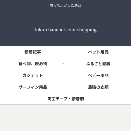
買ってよかった逸品
fuku-channnel.com-shopping
新着記事
ペット用品
食べ物、飲み物
ふるさと納税
ガジェット
ベビー用品
サーフィン用品
最強の衣類
両面テープ・接着剤