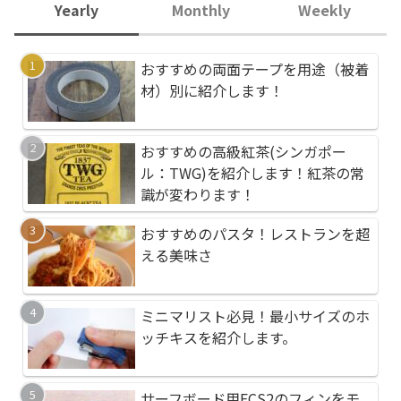
Yearly
Monthly
Weekly
おすすめの両面テープを用途（被着
おすすめのパスタ！レ
おすすめのサーフボー
材）別に紹介します！
える美味さ
３選！種類によってグ
全然違います！
おすすめの高級紅茶(シンガポー
おすすめの両面テープ
ポータブル電気毛布が
ル：TWG)を紹介します！紅茶の常
材）別に紹介します！
ＳＢ電源でどこでも自
識が変わります！
おすすめのパスタ！レストランを超
おすすめの懐中電灯、An
もっともコスパが高い
える美味さ
フラッシュライトを紹
ズを紹介します！毎年
スパ最高級
う！
サーフボード用FCS2
ミニマリスト必見！最小サイズのホ
皮膚に優しいおすすめ
デル別で紹介していま
ッチキスを紹介します。
プー、７年間使用した
ーします
おすすめのシャンプー
おすすめの超音波歯ブ
サーフボード用FCS2のフィンをモ