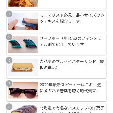
イズを購入しよう！
スパ最高級
サーフボード用FCS2
おすすめの懐中電灯、An
ミニマリスト必見！最小サイズのホ
デル別で紹介していま
フラッシュライトを紹
ッチキスを紹介します。
スパ最高級
おすすめのふるさと納
おすすめのシャンプー
サーフボード用FCS2のフィンをモ
食できるオホーツク産
す。頭皮に優しく汚れ
デル別で紹介しています。
タテ
としてくれます！
おすすめの天然水【コ
おすすめの天然水【コ
六花亭のマルセイバターサンド（鉄
ネラルウォーターとの
ネラルウォーターとの
板の逸品）
健康に良いおすすめの
高品質イヤホンを使い
2020年最新スピーカーはこれ！遂
とは？【バルサミコ酢
立つアダプタを紹介し
にメガネで音楽を聴く時代到来！
おすすめの高級紅茶(
北海道で有名なハスカップの洋菓子
愛犬のブラッシングで