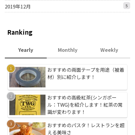
2019年12月
5
Ranking
Yearly
Monthly
Weekly
おすすめの両面テープを用途（被着
おすすめのパスタ！レ
ポータブル電気毛布が
材）別に紹介します！
える美味さ
ＳＢ電源でどこでも自
おすすめのサーフボー
おすすめの高級紅茶(シンガポー
おすすめの両面テープ
３選！種類によってグ
ル：TWG)を紹介します！紅茶の常
材）別に紹介します！
全然違います！
識が変わります！
サーフボード用リーシ
おすすめのパスタ！レストランを超
おすすめの懐中電灯、An
介します！サーフボー
える美味さ
フラッシュライトを紹