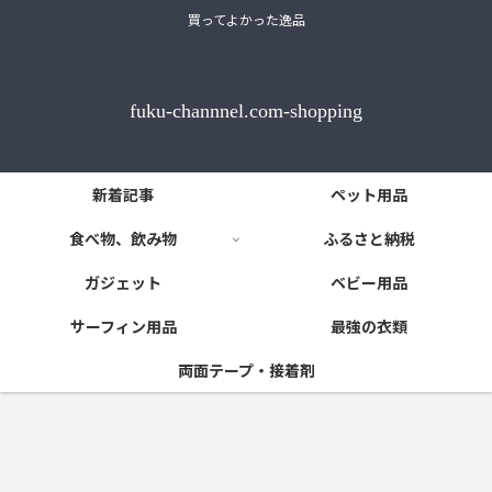
買ってよかった逸品
fuku-channnel.com-shopping
新着記事
ペット用品
食べ物、飲み物
ふるさと納税
ガジェット
ベビー用品
サーフィン用品
最強の衣類
両面テープ・接着剤