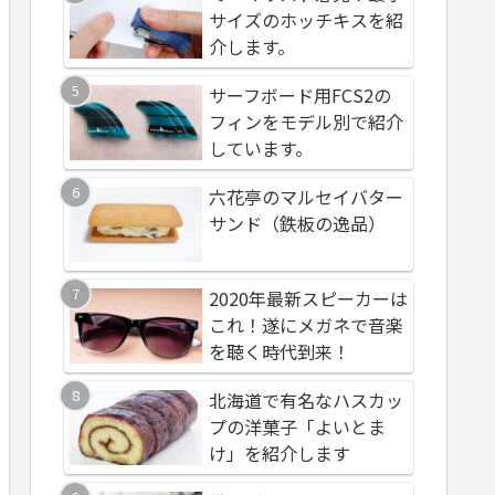
サーフボード用リー
サイズのホッチキスを紹
フィンをモデル別で
コードを紹介します
介します。
しています。
ーフボードにあった
サーフボード用FCS2の
おすすめのシャンプ
ズを購入しよう！
フィンをモデル別で紹介
紹介します。頭皮に優
おすすめのふるさと
しています。
く汚れをしっかり落
返礼品、生食できる
てくれます！
六花亭のマルセイバター
ーツク産の美味しい
おすすめの天然水【
サンド（鉄板の逸品）
テ
パ最強】ミネラルウ
おすすめの天然水【
ターとの違いを学ぼ
パ最強】ミネラルウ
2020年最新スピーカーは
高品質イヤホンを使
ターとの違いを学ぼ
これ！遂にメガネで音楽
なそう！役立つアダ
を聴く時代到来！
オリンピックサーフ
を紹介します
会場（長生郡一宮町
北海道で有名なハスカッ
愛犬のブラッシング
サーフ系ショップで
プの洋菓子「よいとま
うおすすめのブラシ
る満喫券（ふるさと
け」を紹介します
介します！
税）