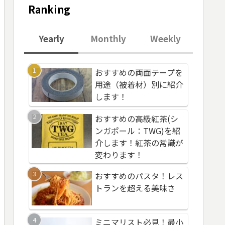
Ranking
Yearly
Monthly
Weekly
おすすめの両面テープを
おすすめのパスタ！
ポータブル電気毛布
用途（被着材）別に紹介
トランを超える美味
すすめ！ＵＳＢ電源
します！
こでも自由に使えま
おすすめの高級紅茶(シ
おすすめの両面テー
おすすめのサーフボ
ンガポール：TWG)を紹
用途（被着材）別に
用ワックス３選！種
介します！紅茶の常識が
します！
よってグリップ力な
変わります！
然違います！
おすすめの懐中電灯
おすすめのパスタ！レス
おすすめの懐中電灯
AnkerのLEDフラッシ
トランを超える美味さ
AnkerのLEDフラッシ
ライトを紹介します。
ライトを紹介します。
スパ最高級
スパ最高級
ミニマリスト必見！最小
サーフボード用FCS2