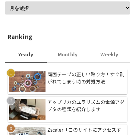
Ranking
Yearly
Monthly
Weekly
両面テープの正しい貼り方！すぐ剥
Zscaler「このサイ
Zscaler「このサイ
がれてしまう時の対処方法
る権限がありません」
る権限がありません」
両面テープの正しい貼
ダイソン掃除機メンテ
アップリカのユラリズムの電源アダ
がれてしまう時の対処
入れ）方法！後輪タイ
プタの種類を紹介します
アップリカのユラリズ
両面テープの正しい貼
Zscaler「このサイトにアクセスす