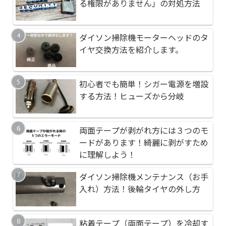
プタの種類を紹介しま
がれてしまう時の対処
る権限がありません」の対処方法
ダイソン掃除機モーターヘッドのタ
ダイソン掃除機モータ
九十九里のサーフポイ
イヤ交換方法を紹介します。
イヤ交換方法を紹介し
イレブン九十九里町粟
初心者でも簡単！シガー電源を増設
初心者でも簡単！シガ
アップリカのユラリズ
する方法！ヒューズから分岐
する方法！ヒューズか
プタの種類を紹介しま
両面テープが剥がれ方には３つのモ
千葉県長生郡白子町の
ダイソン掃除機モータ
ードがあります！綺麗に剥がすため
ト 剃金海岸（剃金海
イヤ交換方法を紹介し
に理解しよう！
ダイソン掃除機メンテナンス（お手
ダイソン掃除機メンテ
千葉県長生郡白子町の
入れ）方法！後輪タイヤの外し方
入れ）方法！後輪タイ
ト 剃金海岸（剃金海
粘着テープ（両面テープ）を冷却す
九十九里のサーフポイ
車で両面テープが剥が