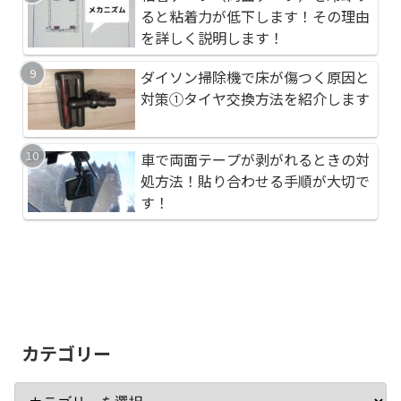
ると粘着力が低下します！その理由
イレブン九十九里町粟
処方法！貼り合わせる
を詳しく説明します！
す！
ダイソン掃除機で床が傷つく原因と
ダイソン掃除機で床が
初心者でも簡単！シガ
対策①タイヤ交換方法を紹介します
対策①タイヤ交換方法
する方法！ヒューズか
車で両面テープが剥がれるときの対
車で両面テープが剥が
粘着テープ（両面テー
処方法！貼り合わせる手順が大切で
処方法！貼り合わせる
ると粘着力が低下しま
す！
す！
を詳しく説明します！
カテゴリー