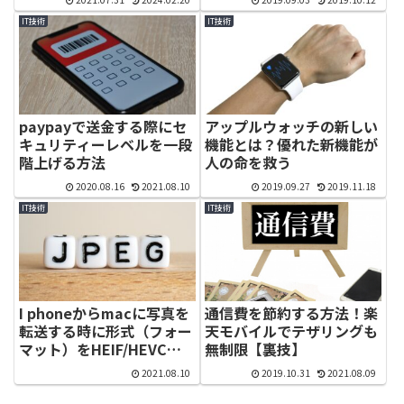
IT技術
IT技術
paypayで送金する際にセ
アップルウォッチの新しい
キュリティーレベルを一段
機能とは？優れた新機能が
階上げる方法
人の命を救う
2020.08.16
2021.08.10
2019.09.27
2019.11.18
IT技術
IT技術
I phoneからmacに写真を
通信費を節約する方法！楽
転送する時に形式（フォー
天モバイルでテザリングも
マット）をHEIF/HEVCで
無制限【裏技】
はなくJPEGで送る方法
2021.08.10
2019.10.31
2021.08.09