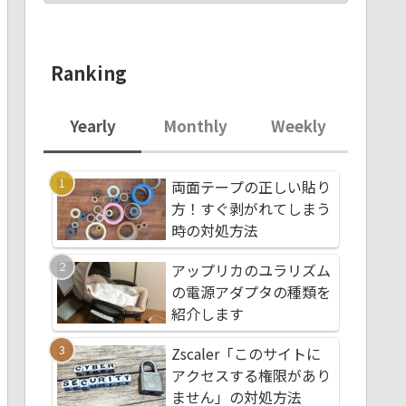
Ranking
Yearly
Monthly
Weekly
両面テープの正しい貼り
Zscaler「このサイト
Zscaler「このサイト
方！すぐ剥がれてしまう
アクセスする権限が
アクセスする権限が
時の対処方法
ません」の対処方法
ません」の対処方法
アップリカのユラリズム
両面テープの正しい
ダイソン掃除機メン
の電源アダプタの種類を
方！すぐ剥がれてし
ンス（お手入れ）方
紹介します
時の対処方法
後輪タイヤの外し方
Zscaler「このサイトに
アップリカのユラリ
両面テープの正しい
アクセスする権限があり
の電源アダプタの種
方！すぐ剥がれてし
ません」の対処方法
紹介します
時の対処方法