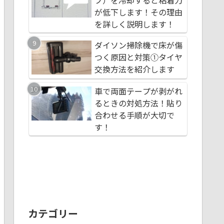
プ）を冷却すると粘着力
九里町粟生店につい
合わせる手順が大切
が低下します！その理由
す！
ダイソン掃除機で床
を詳しく説明します！
初心者でも簡単！シ
つく原因と対策①タ
ダイソン掃除機で床が傷
電源を増設する方法
交換方法を紹介しま
つく原因と対策①タイヤ
ューズから分岐
交換方法を紹介します
車で両面テープが剥
粘着テープ（両面テ
るときの対処方法！
車で両面テープが剥がれ
プ）を冷却すると粘
合わせる手順が大切
るときの対処方法！貼り
が低下します！その
す！
合わせる手順が大切で
を詳しく説明します
す！
カテゴリー