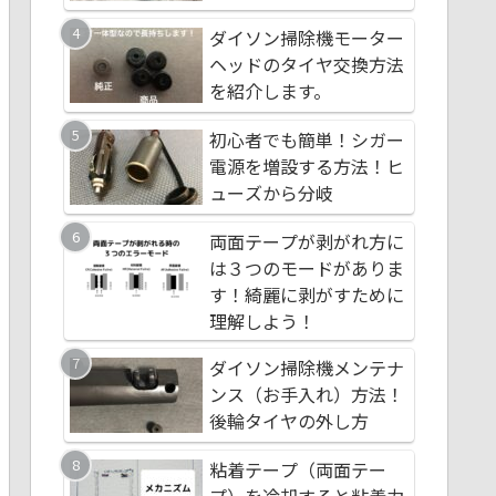
ダイソン掃除機モーター
ダイソン掃除機モー
九十九里のサーフポ
ヘッドのタイヤ交換方法
ヘッドのタイヤ交換
ト セブンイレブン
を紹介します。
を紹介します。
九里町粟生店につい
初心者でも簡単！シガー
初心者でも簡単！シ
アップリカのユラリ
電源を増設する方法！ヒ
電源を増設する方法
の電源アダプタの種
ューズから分岐
ューズから分岐
紹介します
両面テープが剥がれ方に
千葉県長生郡白子町
ダイソン掃除機モー
は３つのモードがありま
ーフポイント 剃金
ヘッドのタイヤ交換
す！綺麗に剥がすために
（剃金海水浴場）
を紹介します。
理解しよう！
ダイソン掃除機メン
千葉県長生郡白子町
ダイソン掃除機メンテナ
ンス（お手入れ）方
ーフポイント 剃金
ンス（お手入れ）方法！
後輪タイヤの外し方
（剃金海水浴場）
後輪タイヤの外し方
九十九里のサーフポ
車で両面テープが剥
粘着テープ（両面テー
ト セブンイレブン
るときの対処方法！