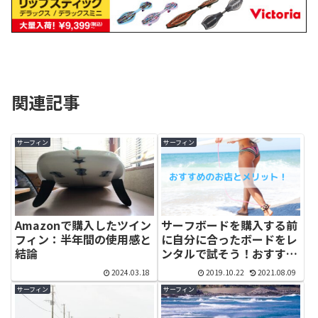
関連記事
サーフィン
サーフィン
Amazonで購入したツイン
サーフボードを購入する前
フィン：半年間の使用感と
に自分に合ったボードをレ
結論
ンタルで試そう！おすすめ
のサーフショップも紹介し
2024.03.18
2019.10.22
2021.08.09
ます
サーフィン
サーフィン