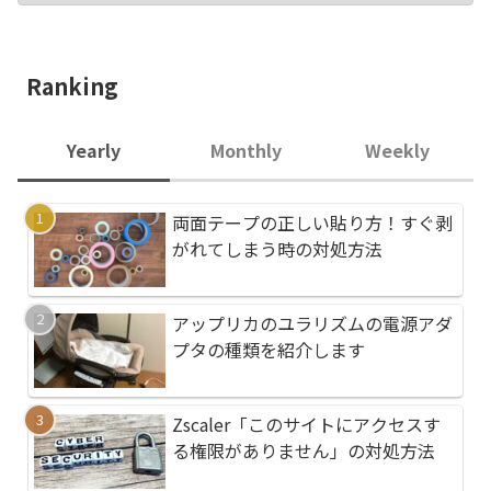
Ranking
Yearly
Monthly
Weekly
両面テープの正しい貼り方！すぐ剥
両面テープの正しい貼
両面テープの正しい貼
がれてしまう時の対処方法
がれてしまう時の対処
がれてしまう時の対処
アップリカのユラリズムの電源アダ
Zscaler「このサイ
Zscaler「このサイ
プタの種類を紹介します
る権限がありません」
る権限がありません」
Zscaler「このサイトにアクセスす
アップリカのユラリズ
ダイソン掃除機メンテ
る権限がありません」の対処方法
プタの種類を紹介しま
入れ）方法！後輪タイ