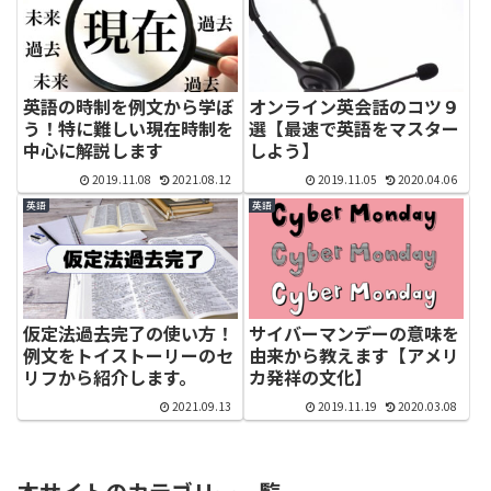
英語の時制を例文から学ぼ
オンライン英会話のコツ９
う！特に難しい現在時制を
選【最速で英語をマスター
中心に解説します
しよう】
2019.11.08
2021.08.12
2019.11.05
2020.04.06
英語
英語
仮定法過去完了の使い方！
サイバーマンデーの意味を
例文をトイストーリーのセ
由来から教えます【アメリ
リフから紹介します。
カ発祥の文化】
2021.09.13
2019.11.19
2020.03.08