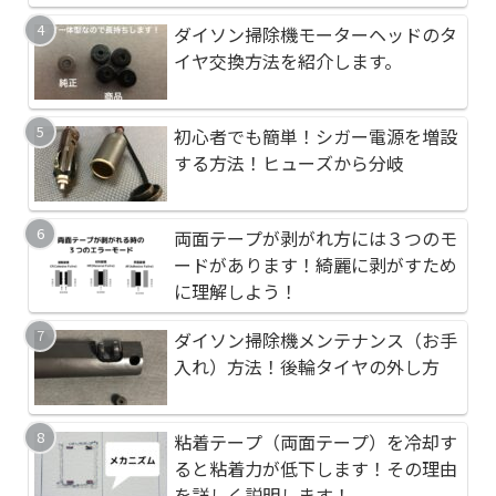
ダイソン掃除機モーターヘッドのタ
初心者でも簡単！シガ
九十九里のサーフポイ
イヤ交換方法を紹介します。
する方法！ヒューズか
イレブン九十九里町粟
初心者でも簡単！シガー電源を増設
ダイソン掃除機モータ
千葉県長生郡白子町の
する方法！ヒューズから分岐
イヤ交換方法を紹介し
ト 剃金海岸（剃金海
両面テープが剥がれ方には３つのモ
千葉県長生郡白子町の
アップリカのユラリズ
ードがあります！綺麗に剥がすため
ト 剃金海岸（剃金海
プタの種類を紹介しま
に理解しよう！
ダイソン掃除機メンテナンス（お手
ダイソン掃除機で床が
ダイソン掃除機モータ
入れ）方法！後輪タイヤの外し方
対策①タイヤ交換方法
イヤ交換方法を紹介し
粘着テープ（両面テープ）を冷却す
九十九里のサーフポイ
初心者でも簡単！シガ
ると粘着力が低下します！その理由
イレブン九十九里町粟
する方法！ヒューズか
を詳しく説明します！