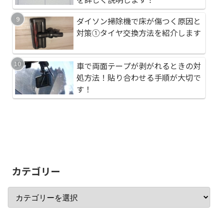
ダイソン掃除機で床が傷つく原因と
ダイソン掃除機メンテ
千葉県長生郡一宮町の
対策①タイヤ交換方法を紹介します
入れ）方法！後輪タイ
ト 一宮海岸（海水浴
車で両面テープが剥がれるときの対
車で両面テープが剥が
粘着テープ（両面テー
処方法！貼り合わせる手順が大切で
処方法！貼り合わせる
ると粘着力が低下しま
す！
す！
を詳しく説明します！
カテゴリー